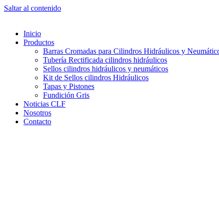
Saltar al contenido
Inicio
Productos
Barras Cromadas para Cilindros Hidráulicos y Neumátic
Tubería Rectificada cilindros hidráulicos
Sellos cilindros hidráulicos y neumáticos
Kit de Sellos cilindros Hidráulicos
Tapas y Pistones
Fundición Gris
Noticias CLF
Nosotros
Contacto