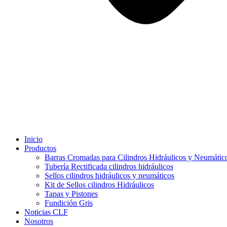
Inicio
Productos
Barras Cromadas para Cilindros Hidráulicos y Neumátic
Tubería Rectificada cilindros hidráulicos
Sellos cilindros hidráulicos y neumáticos
Kit de Sellos cilindros Hidráulicos
Tapas y Pistones
Fundición Gris
Noticias CLF
Nosotros